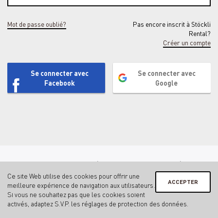
Mot de passe oublié?
Pas encore inscrit à Stöckli
Rental?
Créer un compte
Se connecter avec
Se connecter avec
Facebook
Google
Contact
Mentions légales & protection des données
Conditions générales
Gestion de la sphère privée
Ce site Web utilise des cookies pour offrir une
ACCEPTER
meilleure expérience de navigation aux utilisateurs.
Si vous ne souhaitez pas que les cookies soient
activés, adaptez S.V.P. les
réglages de protection des données
.