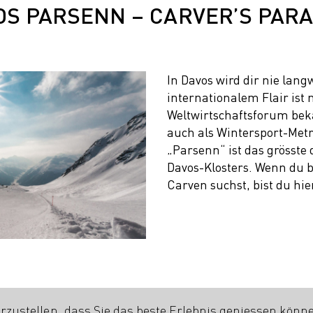
OS PARSENN – CARVER’S PARA
In Davos wird dir nie lang
internationalem Flair ist 
Weltwirtschaftsforum beka
auch als Wintersport-Metr
„Parsenn“ ist das grösste 
Davos-Klosters. Wenn du 
Carven suchst, bist du hie
rzustellen, dass Sie das beste Erlebnis geniessen könn