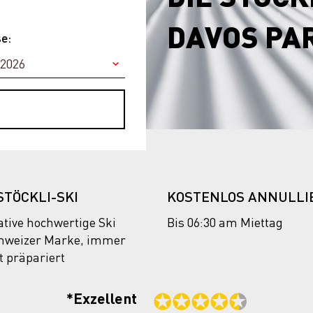
DAVOS PA
se:
STÖCKLI-SKI
KOSTENLOS ANNULLI
ative hochwertige Ski
Bis 06:30 am Miettag
chweizer Marke, immer
t präpariert
*Exzellent