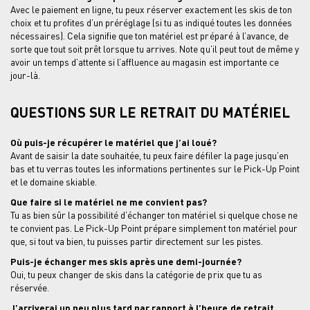
Avec le paiement en ligne, tu peux réserver exactement les skis de ton
choix et tu profites d’un préréglage (si tu as indiqué toutes les données
nécessaires). Cela signifie que ton matériel est préparé à l’avance, de
sorte que tout soit prêt lorsque tu arrives. Note qu’il peut tout de même y
avoir un temps d’attente si l’affluence au magasin est importante ce
jour-là.
QUESTIONS SUR LE RETRAIT DU MATÉRIEL
Où puis-je récupérer le matériel que j’ai loué?
Avant de saisir la date souhaitée, tu peux faire défiler la page jusqu’en
bas et tu verras toutes les informations pertinentes sur le Pick-Up Point
et le domaine skiable.
Que faire si le matériel ne me convient pas?
Tu as bien sûr la possibilité d’échanger ton matériel si quelque chose ne
te convient pas. Le Pick-Up Point prépare simplement ton matériel pour
que, si tout va bien, tu puisses partir directement sur les pistes.
Puis-je échanger mes skis après une demi-journée?
Oui, tu peux changer de skis dans la catégorie de prix que tu as
réservée.
J’arriverai un peu plus tard par rapport à l’heure de retrait